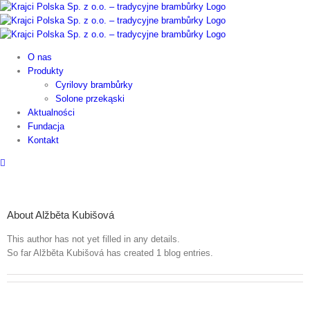
Skip
to
content
O nas
Produkty
Cyrilovy brambůrky
Solone przekąski
Aktualności
Fundacja
Kontakt
About
Alžběta Kubišová
This author has not yet filled in any details.
So far Alžběta Kubišová has created 1 blog entries.